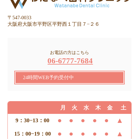
〒547-0033
大阪府大阪市平野区平野西１丁目７−２６
お電話の方はこちら
06-6777-7684
24時間WEB予約受付中
月
火
水
木
金
土
●
●
●
●
●
▲
9：30−13：00
●
●
●
●
●
▲
15：00−19：00