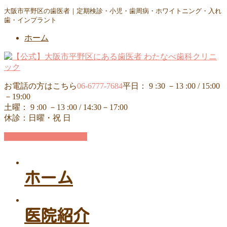
コ
ナ
大阪市平野区の歯医者｜定期検診・小児・歯周病・ホワイトニング・入れ
歯・インプラント
ン
ビ
テ
ゲ
ホーム
ン
ー
ツ
シ
に
ョ
移
ン
動
に
お電話の方はこちら
06-6777-7684
平日： 9 :30 －13 :00 / 15:00
移
－19:00
動
土曜： 9 :00 －13 :00 / 14:30－17:00
休診：日曜・祝 日
24時間WEB予約受付中
ホーム
医院紹介