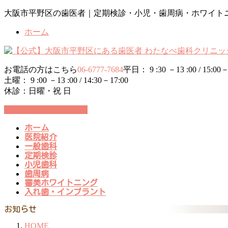
コ
ナ
大阪市平野区の歯医者｜定期検診・小児・歯周病・ホワイト
ン
ビ
ホーム
テ
ゲ
ン
ー
ツ
シ
に
ョ
お電話の方はこちら
06-6777-7684
平日： 9 :30 －13 :00 / 15:00－
移
ン
土曜： 9 :00 －13 :00 / 14:30－17:00
動
に
休診：日曜・祝 日
移
動
24時間WEB予約受付中
ホーム
医院紹介
一般歯科
定期検診
小児歯科
歯周病
審美ホワイトニング
入れ歯・インプラント
お知らせ
HOME