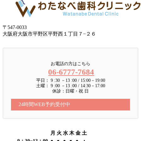
〒547-0033
大阪府大阪市平野区平野西１丁目７−２６
お電話の方はこちら
06-6777-7684
平日： 9 :30 －13 :00 / 15:00－19:00
土曜： 9 :00 －13 :00 / 14:30－17:00
休診：日曜・祝 日
24時間WEB予約受付中
月
火
水
木
金
土
9：30−13：00
●
●
●
●
●
▲