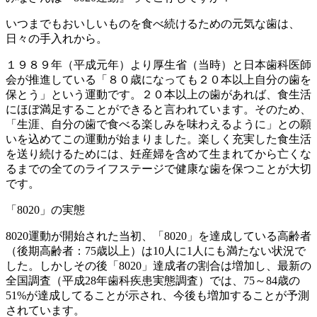
いつまでもおいしいものを食べ続けるための元気な歯は、
日々の手入れから。
１９８９年（平成元年）より厚生省（当時）と日本歯科医師
会が推進している「８０歳になっても２０本以上自分の歯を
保とう」という運動です。２０本以上の歯があれば、食生活
にほぼ満足することができると言われています。そのため、
「生涯、自分の歯で食べる楽しみを味わえるように」との願
いを込めてこの運動が始まりました。楽しく充実した食生活
を送り続けるためには、妊産婦を含めて生まれてから亡くな
るまでの全てのライフステージで健康な歯を保つことが大切
です。
「8020」の実態
8020運動が開始された当初、「8020」を達成している高齢者
（後期高齢者：75歳以上）は10人に1人にも満たない状況で
した。しかしその後「8020」達成者の割合は増加し、最新の
全国調査（平成28年歯科疾患実態調査）では、75～84歳の
51%が達成してることが示され、今後も増加することが予測
されています。