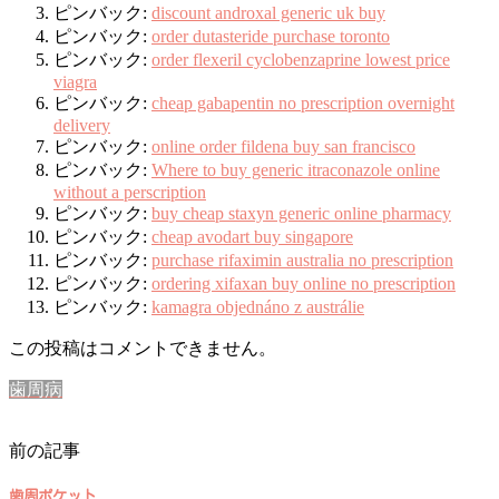
ピンバック:
discount androxal generic uk buy
ピンバック:
order dutasteride purchase toronto
ピンバック:
order flexeril cyclobenzaprine lowest price
viagra
ピンバック:
cheap gabapentin no prescription overnight
delivery
ピンバック:
online order fildena buy san francisco
ピンバック:
Where to buy generic itraconazole online
without a perscription
ピンバック:
buy cheap staxyn generic online pharmacy
ピンバック:
cheap avodart buy singapore
ピンバック:
purchase rifaximin australia no prescription
ピンバック:
ordering xifaxan buy online no prescription
ピンバック:
kamagra objednáno z austrálie
この投稿はコメントできません。
歯周病
前の記事
歯周ポケット