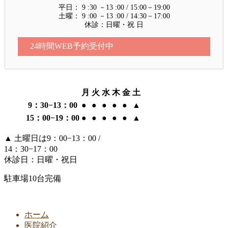
平日： 9 :30 －13 :00 / 15:00－19:00
土曜： 9 :00 －13 :00 / 14:30－17:00
休診：日曜・祝 日
24時間WEB予約受付中
月
火
水
木
金
土
9：30−13：00
●
●
●
●
●
▲
15：00−19：00
●
●
●
●
●
▲
▲
土曜日は9：00−13：00 /
14：30−17：00
休診日：日曜・祝日
駐車場10台完備
ホーム
医院紹介