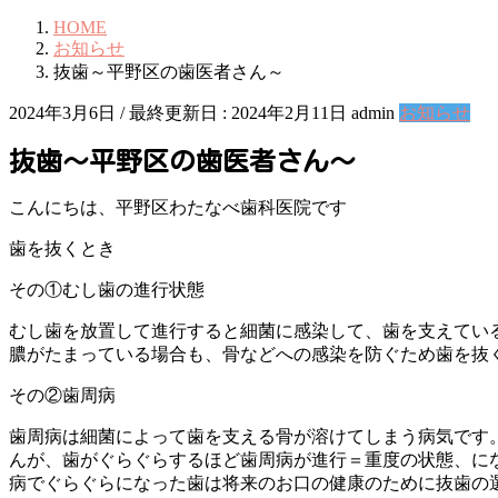
HOME
お知らせ
抜歯～平野区の歯医者さん～
2024年3月6日
/ 最終更新日 :
2024年2月11日
admin
お知らせ
抜歯～平野区の歯医者さん～
こんにちは、平野区わたなべ歯科医院です
歯を抜くとき
その①むし歯の進行状態
むし歯を放置して進行すると細菌に感染して、歯を支えてい
膿がたまっている場合も、骨などへの感染を防ぐため歯を抜
その②歯周病
歯周病は細菌によって歯を支える骨が溶けてしまう病気です
んが、歯がぐらぐらするほど歯周病が進行＝重度の状態、に
病でぐらぐらになった歯は将来のお口の健康のために抜歯の