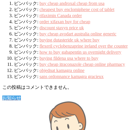
ピンバック:
buy cheap androxal cheap from usa
ピンバック:
cheapest buy enclomiphene cost of tablet
ピンバック:
rifaximin Canada order
ピンバック:
order xifaxan buy for cheap
ピンバック:
discount staxyn price uk
ピンバック:
buy cheap avodart australia online generic
ピンバック:
buying dutasteride uk where buy
ピンバック:
flexeril cyclobenzaprine ireland over the counter
ピンバック:
how to buy gabapentin us overnight delivery
ピンバック:
buying fildena usa where to buy
ピンバック:
buy cheap itraconazole cheap online pharmacy
ピンバック:
objednat kamagra online
ピンバック:
sans ordonnance kamagra gracieux
この投稿はコメントできません。
お知らせ