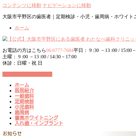
コンテンツに移動
ナビゲーションに移動
大阪市平野区の歯医者｜定期検診・小児・歯周病・ホワイト
ホーム
お電話の方はこちら
06-6777-7684
平日： 9 :30 －13 :00 / 15:00－
土曜： 9 :00 －13 :00 / 14:30－17:00
休診：日曜・祝 日
24時間WEB予約受付中
ホーム
医院紹介
一般歯科
定期検診
小児歯科
歯周病
審美ホワイトニング
入れ歯・インプラント
お知らせ