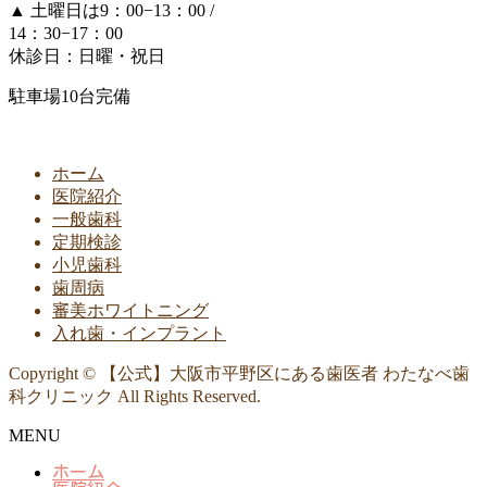
▲
土曜日は9：00−13：00 /
14：30−17：00
休診日：日曜・祝日
駐車場10台完備
ホーム
医院紹介
一般歯科
定期検診
小児歯科
歯周病
審美ホワイトニング
入れ歯・インプラント
Copyright © 【公式】大阪市平野区にある歯医者 わたなべ歯
科クリニック All Rights Reserved.
MENU
ホーム