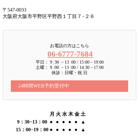
〒547-0033
大阪府大阪市平野区平野西１丁目７−２６
お電話の方はこちら
06-6777-7684
平日： 9 :30 －13 :00 / 15:00－19:00
土曜： 9 :00 －13 :00 / 14:30－17:00
休診：日曜・祝 日
24時間WEB予約受付中
月
火
水
木
金
土
9：30−13：00
●
●
●
●
●
▲
15：00−19：00
●
●
●
●
●
▲