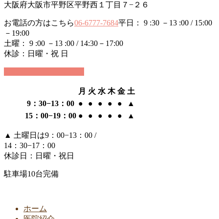
大阪府大阪市平野区平野西１丁目７−２６
お電話の方はこちら
06-6777-7684
平日： 9 :30 －13 :00 / 15:00
－19:00
土曜： 9 :00 －13 :00 / 14:30－17:00
休診：日曜・祝 日
24時間WEB予約受付中
月
火
水
木
金
土
9：30−13：00
●
●
●
●
●
▲
15：00−19：00
●
●
●
●
●
▲
▲
土曜日は9：00−13：00 /
14：30−17：00
休診日：日曜・祝日
駐車場10台完備
ホーム
医院紹介