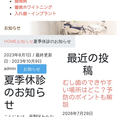
歯周病
審美ホワイトニング
入れ歯・インプラント
お知らせ
HOME
お知らせ
夏季休診のお知らせ
2023年8月1日
/ 最終更新
最近の投
日 :
2023年10月9日
稿
admin
お知らせ
夏季休診
むし歯のできやす
い場所はどこ？予
のお知ら
防のポイントも解
せ
説
2026年7月29日
こんにちは、平野区わたな