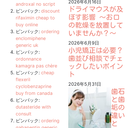
2026年6月16日
androxal no script
ドライマウスが及
ピンバック:
discount
ぼす影響 ～お口
rifaximin cheap to
buy online
の乾燥を放置して
ピンバック:
ordering
いませんか？～
enclomiphene
2026年6月9日
generic uk
小児矯正は必要？
ピンバック:
歯並び相談でチェ
ordonnance
kamagra pas chère
ックしたいポイン
ピンバック:
cheap
ト
flexeril
2026年5月31日
cyclobenzaprine
歯石
buy from canada
と歯
ピンバック:
dutasteride with
垢の
consult
違い
ピンバック:
ordering
と
gabapentin generic