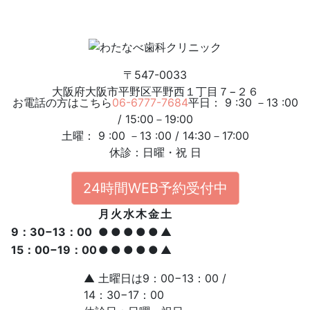
〒547-0033
大阪府大阪市平野区平野西１丁目７−２６
お電話の方はこちら
06-6777-7684
平日： 9 :30 －13 :00
/ 15:00－19:00
土曜： 9 :00 －13 :00 / 14:30－17:00
休診：日曜・祝 日
24時間WEB予約受付中
月
火
水
木
金
土
9：30−13：00
●
●
●
●
●
▲
15：00−19：00
●
●
●
●
●
▲
▲
土曜日は9：00−13：00 /
14：30−17：00