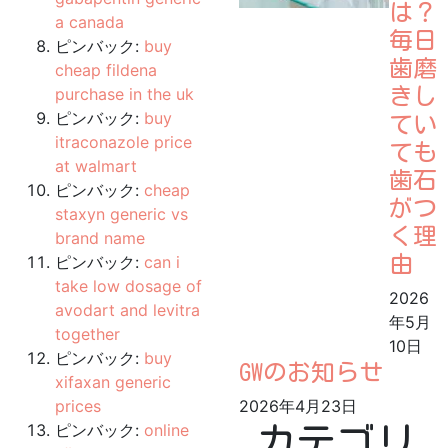
は？
a canada
毎日
ピンバック:
buy
歯磨
cheap fildena
purchase in the uk
きし
ピンバック:
buy
てい
itraconazole price
ても
at walmart
歯石
ピンバック:
cheap
がつ
staxyn generic vs
く理
brand name
ピンバック:
can i
由
take low dosage of
2026
avodart and levitra
年5月
together
10日
ピンバック:
buy
GWのお知らせ
xifaxan generic
prices
2026年4月23日
ピンバック:
online
カテゴリ