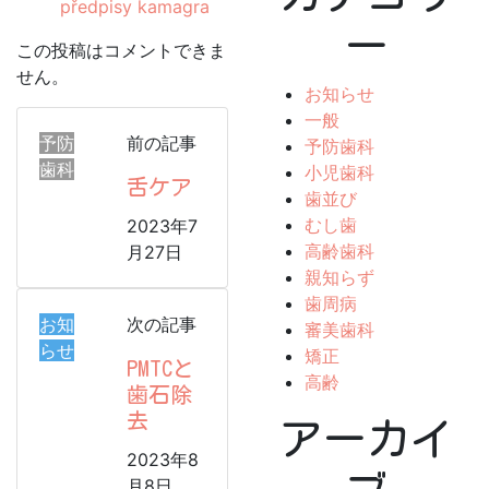
předpisy kamagra
ー
この投稿はコメントできま
せん。
お知らせ
一般
予防
前の記事
予防歯科
歯科
小児歯科
舌ケア
歯並び
むし歯
2023年7
高齢歯科
月27日
親知らず
歯周病
お知
次の記事
審美歯科
らせ
矯正
PMTCと
高齢
歯石除
去
アーカイ
2023年8
月8日