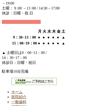
－19:00
土曜： 9 :00 －13 :00 / 14:30－17:00
休診：日曜・祝 日
24時間WEB予約受付中
月
火
水
木
金
土
9：30−13：00
●
●
●
●
●
▲
15：00−19：00
●
●
●
●
●
▲
▲
土曜日は9：00−13：00 /
14：30−17：00
休診日：日曜・祝日
駐車場10台完備
ホーム
医院紹介
一般歯科