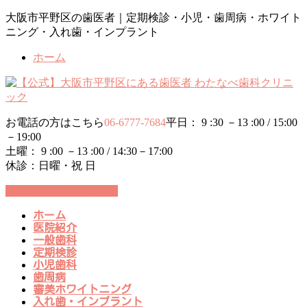
コ
ナ
大阪市平野区の歯医者｜定期検診・小児・歯周病・ホワイト
ン
ビ
ニング・入れ歯・インプラント
テ
ゲ
ホーム
ン
ー
ツ
シ
に
ョ
移
ン
動
に
お電話の方はこちら
06-6777-7684
平日： 9 :30 －13 :00 / 15:00
移
－19:00
動
土曜： 9 :00 －13 :00 / 14:30－17:00
休診：日曜・祝 日
24時間WEB予約受付中
ホーム
医院紹介
一般歯科
定期検診
小児歯科
歯周病
審美ホワイトニング
入れ歯・インプラント