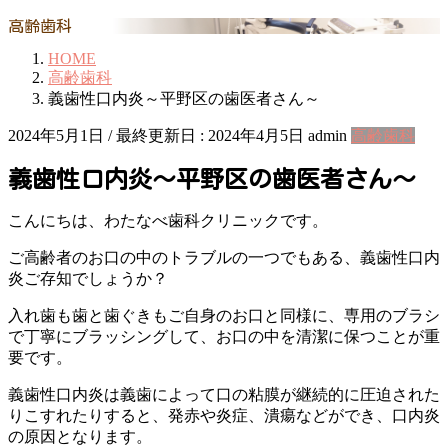
高齢歯科
HOME
高齢歯科
義歯性口内炎～平野区の歯医者さん～
2024年5月1日
/ 最終更新日 :
2024年4月5日
admin
高齢歯科
義歯性口内炎～平野区の歯医者さん～
こんにちは、わたなべ歯科クリニックです。
ご高齢者のお口の中のトラブルの一つでもある、義歯性口内
炎ご存知でしょうか？
入れ歯も歯と歯ぐきもご自身のお口と同様に、専用のブラシ
で丁寧にブラッシングして、お口の中を清潔に保つことが重
要です。
義歯性口内炎は義歯によって口の粘膜が継続的に圧迫された
りこすれたりすると、発赤や炎症、潰瘍などができ、口内炎
の原因となります。