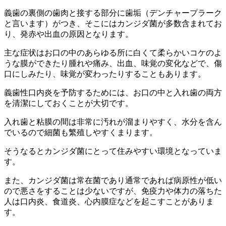
義歯の裏側の歯肉と接する部分に歯垢（デンチャープラーク
と言います）がつき、そこにはカンジダ菌が多数含まれてお
り、発赤や出血の原因となります。
主な症状はお口の中のあらゆる所に白くて柔らかいコケのよ
うな膜ができたり腫れや痛み、出血、味覚の変化などで、傷
口にしみたり、味覚が変わったりすることもあります。
義歯性口内炎を予防するためには、お口の中と入れ歯の両方
を清潔にしておくことが大切です。
入れ歯と粘膜の間は非常に汚れが溜まりやすく、水分を含ん
でいるので細菌も繁殖しやすくまります。
そうなるとカンジダ菌にとって住みやすい環境となっていま
す。
また、カンジダ菌は常在菌であり通常であれば病原性が低い
ので悪さをすることは少ないですが、免疫力や体力の落ちた
人は口内炎、食道炎、心内膜症などを起こすことがありま
す。