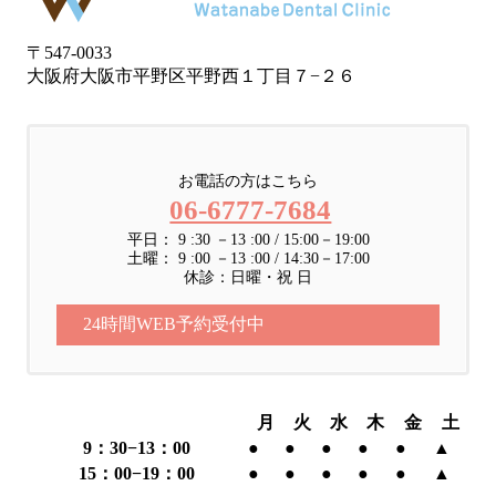
〒547-0033
大阪府大阪市平野区平野西１丁目７−２６
お電話の方はこちら
06-6777-7684
平日： 9 :30 －13 :00 / 15:00－19:00
土曜： 9 :00 －13 :00 / 14:30－17:00
休診：日曜・祝 日
24時間WEB予約受付中
月
火
水
木
金
土
9：30−13：00
●
●
●
●
●
▲
15：00−19：00
●
●
●
●
●
▲