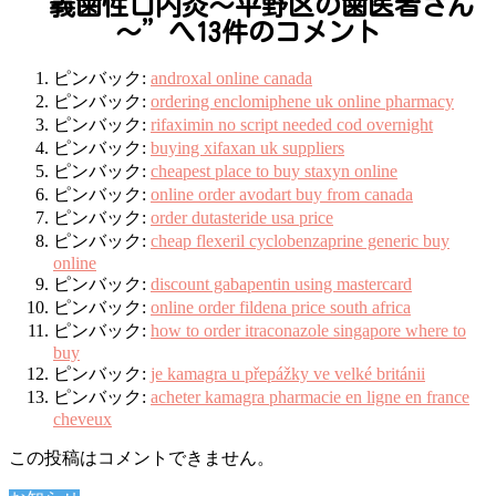
“
義歯性口内炎～平野区の歯医者さん
～
”へ13件のコメント
ピンバック:
androxal online canada
ピンバック:
ordering enclomiphene uk online pharmacy
ピンバック:
rifaximin no script needed cod overnight
ピンバック:
buying xifaxan uk suppliers
ピンバック:
cheapest place to buy staxyn online
ピンバック:
online order avodart buy from canada
ピンバック:
order dutasteride usa price
ピンバック:
cheap flexeril cyclobenzaprine generic buy
online
ピンバック:
discount gabapentin using mastercard
ピンバック:
online order fildena price south africa
ピンバック:
how to order itraconazole singapore where to
buy
ピンバック:
je kamagra u přepážky ve velké británii
ピンバック:
acheter kamagra pharmacie en ligne en france
cheveux
この投稿はコメントできません。