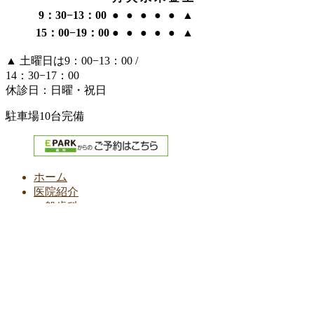
9：30−13：00
●
●
●
●
●
▲
15：00−19：00
●
●
●
●
●
▲
▲
土曜日は9：00−13：00 /
14：30−17：00
休診日：日曜・祝日
駐車場10台完備
ホーム
医院紹介
一般歯科
定期検診
小児歯科
歯周病
審美ホワイトニング
入れ歯・インプラント
Copyright © 【公式】大阪市平野区にある歯医者 わたなべ歯