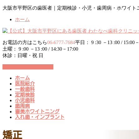
コ
ナ
大阪市平野区の歯医者｜定期検診・小児・歯周病・ホワイト
ン
ビ
ホーム
テ
ゲ
ン
ー
ツ
シ
に
ョ
お電話の方はこちら
06-6777-7684
平日： 9 :30 －13 :00 / 15:00－
移
ン
土曜： 9 :00 －13 :00 / 14:30－17:00
動
に
休診：日曜・祝 日
移
動
24時間WEB予約受付中
ホーム
医院紹介
一般歯科
定期検診
小児歯科
歯周病
審美ホワイトニング
入れ歯・インプラント
矯正