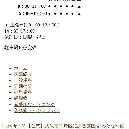
9：30−13：00
●
●
●
●
●
▲
15：00−19：00
●
●
●
●
●
▲
▲
土曜日は9：00−13：00 /
14：30−17：00
休診日：日曜・祝日
駐車場10台完備
ホーム
医院紹介
一般歯科
定期検診
小児歯科
歯周病
審美ホワイトニング
入れ歯・インプラント
Copyright © 【公式】大阪市平野区にある歯医者 わたなべ歯