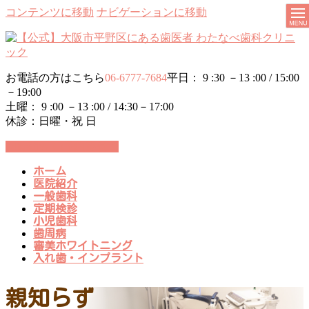
コンテンツに移動
ナビゲーションに移動
お電話の方はこちら
06-6777-7684
平日： 9 :30 －13 :00 / 15:00
－19:00
土曜： 9 :00 －13 :00 / 14:30－17:00
休診：日曜・祝 日
24時間WEB予約受付中
ホーム
医院紹介
一般歯科
定期検診
小児歯科
歯周病
審美ホワイトニング
入れ歯・インプラント
親知らず